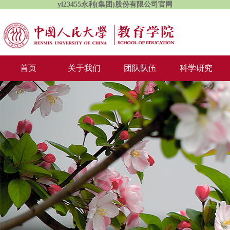
yl23455永利(集团)股份有限公司官网
首页
关于我们
团队队伍
科学研究