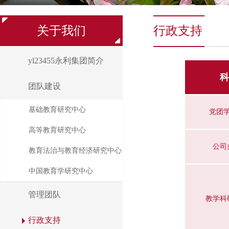
关于我们
行政支持
​yl23455永利集团简介
科
团队建设
基础教育研究中心
党团
高等教育研究中心
公司
教育法治与教育经济研究中心
中国教育学研究中心
管理团队
教学科
行政支持