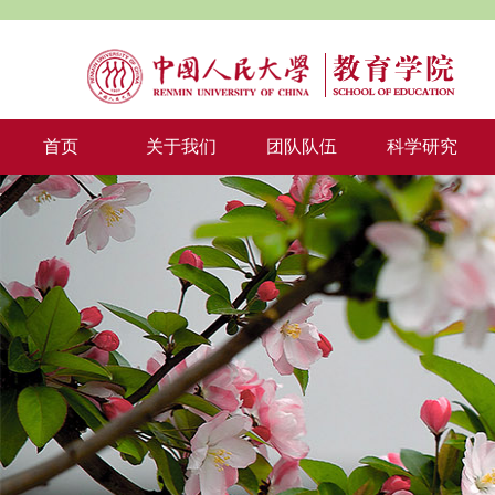
首页
关于我们
团队队伍
科学研究