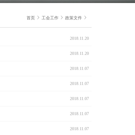
首页
工会工作
政策文件
2018.11.20
2018.11.20
2018.11.07
2018.11.07
2018.11.07
2018.11.07
2018.11.07