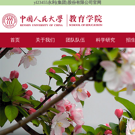
yl23455永利(集团)股份有限公司官网
首页
关于我们
团队队伍
科学研究
招