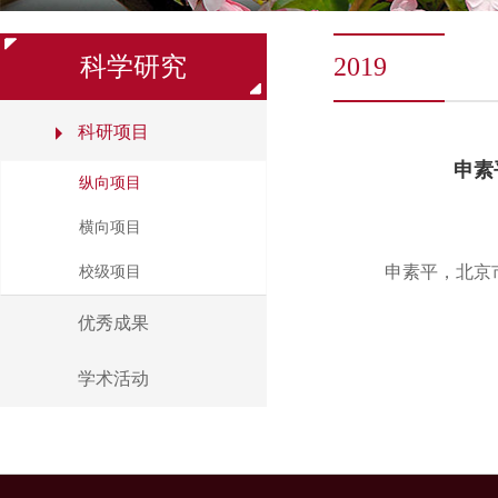
科学研究
2019
科研项目
申素
纵向项目
横向项目
申素平，北京
校级项目
优秀成果
学术活动